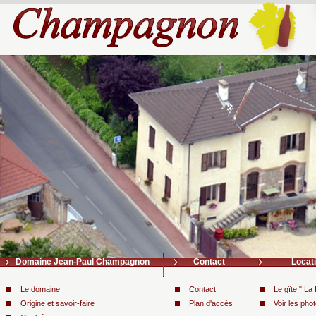
Domaine Jean-Paul Champagnon
Contact
Locati
Le domaine
Contact
Le gîte " La
Origine et savoir-faire
Plan d'accès
Voir les phot